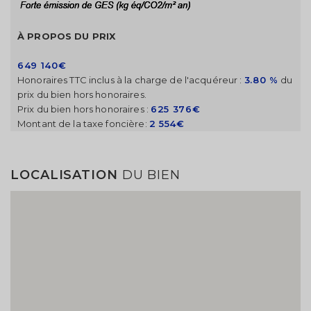
À PROPOS DU PRIX
649 140€
Honoraires TTC inclus à la charge de l'acquéreur :
3.80 %
du
prix du bien hors honoraires.
Prix du bien hors honoraires :
625 376€
Montant de la taxe foncière:
2 554€
LOCALISATION
DU BIEN
Modifier votre alerte
Enregistrez votre recherche et entrez dans la salle
d'attente.
Vous serez notifié par email dès l'arrivée d'une
annonce correspondant à vos critères.