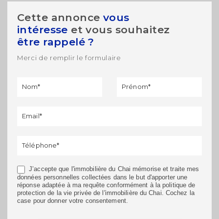
Cette annonce
vous
intéresse
et vous souhaitez
être rappelé ?
Merci de remplir le formulaire
Formulaire
Si vous
de
êtes un
rappel
humain,
ne
remplissez
pas ce
champ.
J’accepte que l'immobilière du Chai mémorise et traite mes
données personnelles collectées dans le but d'apporter une
réponse adaptée à ma requête conformément à la politique de
protection de la vie privée de l'immobilière du Chai. Cochez la
case pour donner votre consentement.