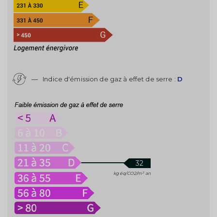
—
Indice d'émission de gaz à effet de serre :
D
32
kg éq/CO2/m² an