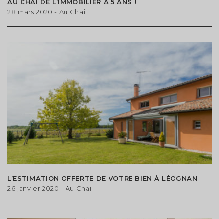
AU CHAI DE L’IMMOBILIER A 5 ANS !
ACCÉDER AU FORMULAIRE
Calme
Piscine
Cheminée
Douche
28 mars 2020
- Au Chai
Type de bien
Appartement
Maison / Villa
Terrain
MODIFIER
L’ESTIMATION OFFERTE DE VOTRE BIEN À LÉOGNAN
26 janvier 2020
- Au Chai