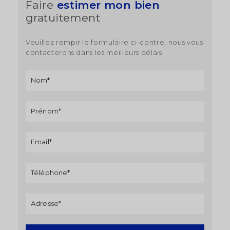
Faire
estimer mon bien
gratuitement
Veuillez rempir le formulaire ci-contre, nous vous
contacterons dans les meilleurs délais
Formulaire
Si vous
demande
êtes un
estimation
humain,
ne
remplissez
pas ce
champ.