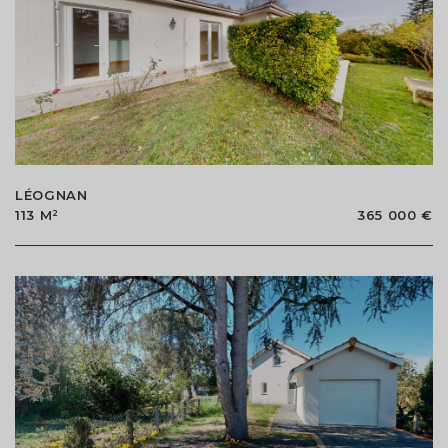
LÉOGNAN
113 M²
365 000 €