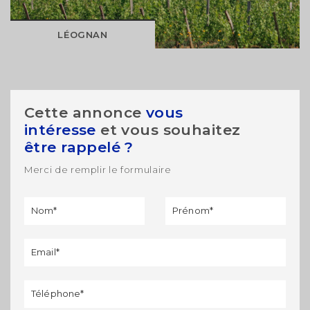
DÉCOUVRIR
LÉOGNAN
MODIFIER
Cette annonce
vous
intéresse
et vous souhaitez
être rappelé ?
Merci de remplir le formulaire
Formulaire
Si vous
de
êtes un
rappel
humain,
ne
remplissez
pas ce
champ.