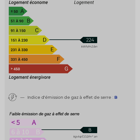
224
kWh/m2/an
—
Indice d'émission de gaz à effet de serre :
B
8
kg éq/CO2/m² an