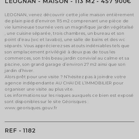
LÉOGNAN - MAISON - 113 M2 - 457 900€
LEOGNAN, venez découvrir cette jolie maison entièrement
de plain pied d’environ 115 m2 comprenant une pièce de
vie lumineuse tournée vers un magnifique jardin végétalisé
, une cuisine séparée, trois chambres, un bureau et son
point d’eau (wc et lavabo), une salle de bains et des wc
séparés. Vous apprécierez ses atouts indéniables tels que
son emplacement privilégié à deux pas de tous les
commerces, son très beau jardin convivial au calme et sa
piscine, son grand garage d’environ 27 m2 ainsi que son
jardin d’hiver.
Alors prêt pour une visite ? N’hésitez pas à joindre votre
agence indépendante AU CHAI DE L’IMMOBILIER pour
organiser une visite au plus vite.
Les informations sur les risques auxquels ce bien est exposé
sont disponibles sur le site Géorisques :
www.georisques.gouv.fr
REF - 1182