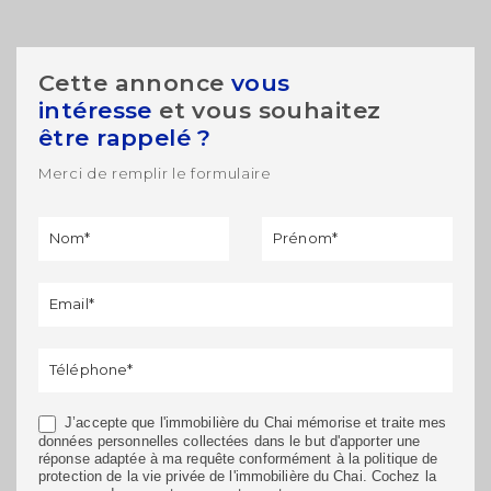
MODIFIER
Cette annonce
vous
intéresse
et vous souhaitez
être rappelé ?
Merci de remplir le formulaire
Formulaire
Si vous
de
êtes un
rappel
humain,
ne
remplissez
pas ce
champ.
J’accepte que l'immobilière du Chai mémorise et traite mes
données personnelles collectées dans le but d'apporter une
réponse adaptée à ma requête conformément à la politique de
protection de la vie privée de l'immobilière du Chai. Cochez la