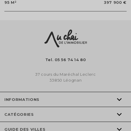
95 M²
397 900 €
Tel.
05 56 74 14 80
37 cours du Maréchal Leclerc
33850 Léognan
INFORMATIONS
CATÉGORIES
GUIDE DES VILLES