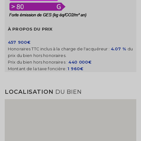
À PROPOS DU PRIX
457 900€
Honoraires TTC inclus à la charge de l'acquéreur :
4.07 %
du
prix du bien hors honoraires.
Prix du bien hors honoraires :
440 000€
Montant de la taxe foncière:
1 960€
LOCALISATION
DU BIEN
Modifier votre alerte
Enregistrez votre recherche et entrez dans la salle
d'attente.
Vous serez notifié par email dès l'arrivée d'une