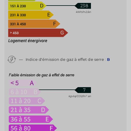
238
kWh/m2/an
—
Indice d'émission de gaz à effet de serre :
B
7
kg éq/CO2/m² an