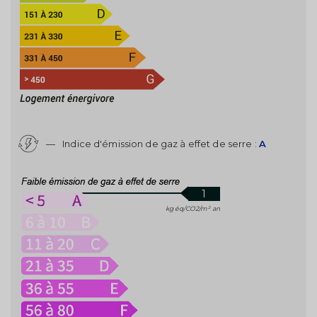
—
Indice d'émission de gaz à effet de serre :
A
1
kg éq/CO2/m² an