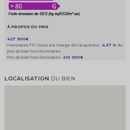
À PROPOS DU PRIX
427 900€
Honoraires TTC inclus à la charge de l'acquéreur :
4.37 %
du
prix du bien hors honoraires.
Prix du bien hors honoraires :
410 000€
LOCALISATION
DU BIEN
Modifier votre alerte
Enregistrez votre recherche et entrez dans la salle
d'attente.
Vous serez notifié par email dès l'arrivée d'une
annonce correspondant à vos critères.