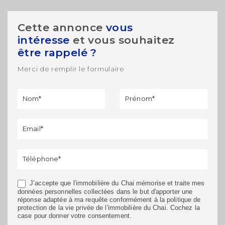
Cette annonce
vous
intéresse
et vous souhaitez
être rappelé ?
Merci de remplir le formulaire
Formulaire
Si vous
de
êtes un
rappel
humain,
ne
remplissez
pas ce
champ.
J’accepte que l'immobilière du Chai mémorise et traite mes
données personnelles collectées dans le but d'apporter une
réponse adaptée à ma requête conformément à la politique de
protection de la vie privée de l'immobilière du Chai. Cochez la
case pour donner votre consentement.