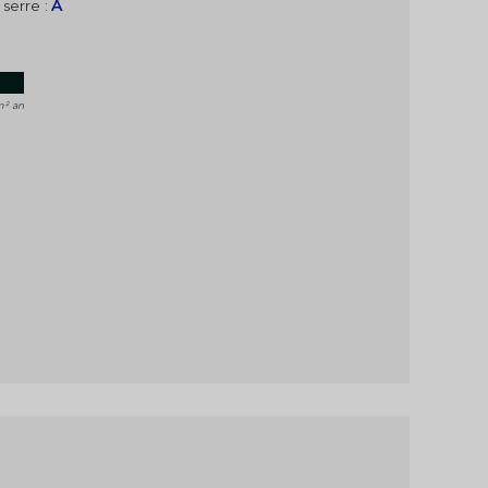
A
 serre :
1
m² an