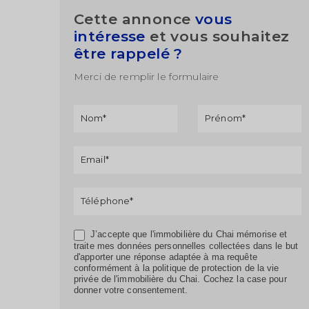
Cette annonce
vous
intéresse
et vous souhaitez
être rappelé ?
Merci de remplir le formulaire
Formulaire
Si vous
de
êtes un
rappel
humain,
ne
remplissez
pas ce
champ.
J’accepte que l'immobilière du Chai mémorise et
traite mes données personnelles collectées dans le but
d'apporter une réponse adaptée à ma requête
conformément à la politique de protection de la vie
privée de l'immobilière du Chai. Cochez la case pour
donner votre consentement.