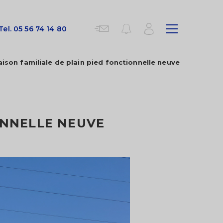
Tel.
05 56 74 14 80
ison familiale de plain pied fonctionnelle neuve
GRADIGNAN
Idéalement situé à Gradignan, au
sein de la résidence Eurofac (9
rue de Naudet), à proximité
ONNELLE NEUVE
immédiate du domaine
universitaire,...
45 M2
680 €