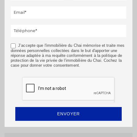
Appartement
Maison / Villa
Terrain
rappel
humain,
ne
remplissez
pas ce
champ.
MODIFIER
J’accepte que l'immobilière du Chai mémorise et traite mes
données personnelles collectées dans le but d'apporter une
réponse adaptée à ma requête conformément à la politique de
protection de la vie privée de l'immobilière du Chai. Cochez la
case pour donner votre consentement.
ENVOYER