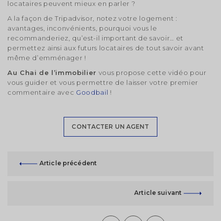
locataires peuvent mieux en parler ?
A la façon de Tripadvisor, notez votre logement :
avantages, inconvénients, pourquoi vous le
recommanderiez, qu’est-il important de savoir… et
Modifier votre alerte
permettez ainsi aux futurs locataires de tout savoir avant
même d’emménager !
Enregistrez votre recherche et entrez dans la salle
Au Chai de l’immobilier
vous propose cette vidéo pour
d'attente.
vous guider et vous permettre de laisser votre premier
Vous serez notifié par email dès l'arrivée d'une
annonce correspondant à vos critères.
commentaire avec
Goodbail
!
Type d'annonce
CONTACTER UN AGENT
Location
Vente
Connectez-vous
Article précédent
Salle d'attente
Salle d'attente
Déposer mon dossier
Article suivant
Vendeur
Acquéreur
Enregistrez votre recherche et entrez dans la salle
Enregistrez votre recherche et entrez dans la salle
Veuillez remplir le formulaire ci-dessous
d'attente.
d'attente.
Bailleur
Locataire
pour déposer votre dossier
Vous serez notifié par email dès l'arrivée d'une
Vous serez notifié par email dès l'arrivée d'une