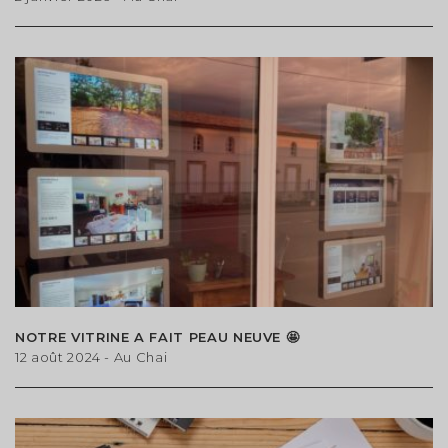
ACCÉDER AU FORMULAIRE
Calme
Piscine
Cheminée
Douche
Type de bien
Appartement
Maison / Villa
Terrain
MODIFIER
NOTRE VITRINE A FAIT PEAU NEUVE 🤩
12 août 2024
- Au Chai