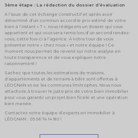
Salle d'attente
Salle d'attente
3ème étape : La rédaction du dossier d’évaluation
Déposer mon dossier
A l’issue de cet échange constructif et après avoir
Vendeur
Acquéreur
déterminé d’un commun accord le prix estimé de votre
Enregistrez votre recherche et entrez dans la salle
Enregistrez votre recherche et entrez dans la salle
Veuillez remplir le formulaire ci-dessous
d'attente.
d'attente.
bien à l’instant « T », nous rédigeons un dossier qui vous
Bailleur
Locataire
pour déposer votre dossier
Vous serez notifié par email dès l'arrivée d'une
Vous serez notifié par email dès l'arrivée d'une
appartient et qui vous sera remis lors d’un second rendez-
annonce correspondant à vos critères.
annonce correspondant à vos critères.
vous, cette fois-ci à l’agence. À notre tour de vous
Formulaire
Si vous
présenter notre « chez nous » et notre équipe ! Ce
"dépôt
êtes un
Formulaire
Formulaire
Si vous
Si vous
moment nous permet de revenir sur notre analyse en
de
humain,
"Salle
"Salle
êtes un
êtes un
toute transparence et de vous expliquer notre
dossier
ne
Budget min
d'attente"
d'attente"
humain,
humain,
location"
raisonnement !
remplissez
-
-
ne
ne
pas ce
Vous n'avez pas de compte ?
Location
Vente
remplissez
remplissez
Sachez que toutes les estimations de maisons,
champ.
pas ce
pas ce
d’appartements et de terrains à bâtir sont offertes à
Budget max
champ.
champ.
LÉOGNAN et sur les communes limitrophes. Nous nous
Locataire, acquéreur,
attachons à trouver le juste prix de votre bien immobilier
rendez-vous en salle d’attente pour que nous
pour vous garantir un projet bien ficelé et une opération
Surface min
puissions prendre connaissance de vos critères de
J’accepte que l'immobilière du Chai mémorise et traite
bien menée.
mes données personnelles collectées dans le but d'apporter
recherche
J’accepte que l'immobilière du Chai mémorise et traite mes
J’accepte que l'immobilière du Chai mémorise et traite mes
une réponse adaptée à ma requête conformément à la
Contactez notre équipe d’experts en immobilier à
données personnelles collectées dans le but d'apporter une
données personnelles collectées dans le but d'apporter une
politique de protection de la vie privée de l'immobilière du
réponse adaptée à ma requête conformément à la politique de
réponse adaptée à ma requête conformément à la politique de
Chai. Cochez la case pour donner votre consentement.
LÉOGNAN : 05 56 74 14 80 !
Surface max
protection de la vie privée de l'immobilière du Chai. Cochez la
protection de la vie privée de l'immobilière du Chai. Cochez la
ACCÉDER À LA SALLE D'ATTENTE
case pour donner votre consentement.
case pour donner votre consentement.
SUIVANT