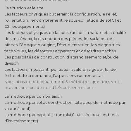
La situation et le site
Les facteurs physiques du terrain : la configuration, le relief,
l’orientation, l’encombrement, le sous-sol (étude de sol G1 et
G2, les équipements)
Les facteurs physiques de la construction: la nature et la qualité
des matériaux, la distribution des pièces, les surfaces des
pièces, l’époque d’origine, l’état d’entretien, les diagnostics
techniques, les désordres apparents et désordres cachés
Modifier votre alerte
Les possibilités de construction, d’agrandissement et/ou de
division
Enregistrez votre recherche et entrez dans la salle
Les facteurs impactant : politique fiscale en vigueur, loi de
d'attente.
l’offre et de la demande, l’aspect environnemental…
Vous serez notifié par email dès l'arrivée d'une
Nous utilisons principalement 3 méthodes que nous vous
annonce correspondant à vos critères.
présentons lors de nos différents entretiens :
La méthode par comparaison
Type d'annonce
La méthode par sol et construction (dite aussi de méthode par
Location
Vente
Connectez-vous
valeur à neuf)
La méthode par capitalisation (plutôt utilisée pour les biens
d’investissement)