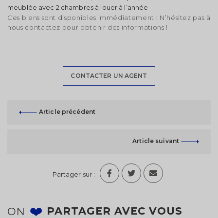
meublée avec 2 chambres à louer à l’année
Ces biens sont disponibles immédiatement ! N’hésitez pas à
nous contactez pour obtenir des informations !
CONTACTER UN AGENT
Article précédent
Modifier votre alerte
Article suivant
Enregistrez votre recherche et entrez dans la salle
d'attente.
Vous serez notifié par email dès l'arrivée d'une
Partager sur :
annonce correspondant à vos critères.
Type d'annonce
ON
PARTAGER AVEC VOUS
Location
Vente
Connectez-vous