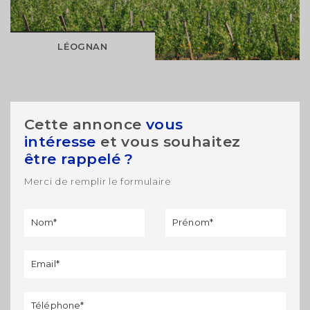
MODIFIER
DÉCOUVRIR
LÉOGNAN
Cette annonce
vous
intéresse
et vous souhaitez
être rappelé ?
Merci de remplir le formulaire
Formulaire
Si vous
de
êtes un
rappel
humain,
ne
remplissez
pas ce
champ.