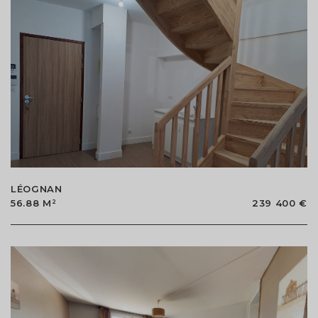
LÉOGNAN
56.88 M²
239 400 €