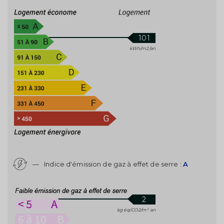
101
kWh/m2/an
—
Indice d'émission de gaz à effet de serre :
A
2
kg éq/CO2/m² an