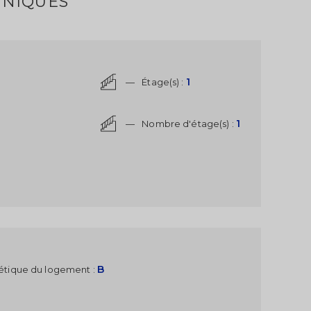
NIQUES
1
—
Étage(s) :
1
—
Nombre d'étage(s) :
B
étique du logement :