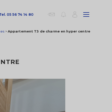
Tel.
05 56 74 14 80
ces
>
Appartement T3 de charme en hyper centre
LÉOGNAN
LEOGNAN hyper centre, venez
découvrir ce magnifique duplex
entièrement rénové en 2022
ENTRE
comprenant une pièce de vie très
lumineuse avec...
56.88 M2
239 400 €