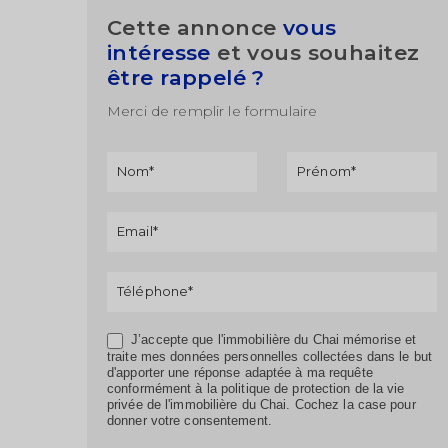
Cette annonce
vous
intéresse
et vous souhaitez
être rappelé ?
Merci de remplir le formulaire
Formulaire
Si vous
de
êtes un
rappel
humain,
ne
remplissez
pas ce
champ.
J’accepte que l'immobilière du Chai mémorise et
traite mes données personnelles collectées dans le but
d'apporter une réponse adaptée à ma requête
conformément à la politique de protection de la vie
privée de l'immobilière du Chai. Cochez la case pour
donner votre consentement.