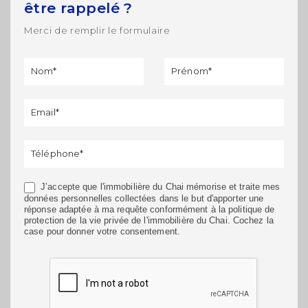
être rappelé ?
Merci de remplir le formulaire
Formulaire
Si vous
de
êtes un
rappel
humain,
ne
remplissez
pas ce
champ.
J’accepte que l'immobilière du Chai mémorise et traite mes
données personnelles collectées dans le but d'apporter une
réponse adaptée à ma requête conformément à la politique de
protection de la vie privée de l'immobilière du Chai. Cochez la
case pour donner votre consentement.