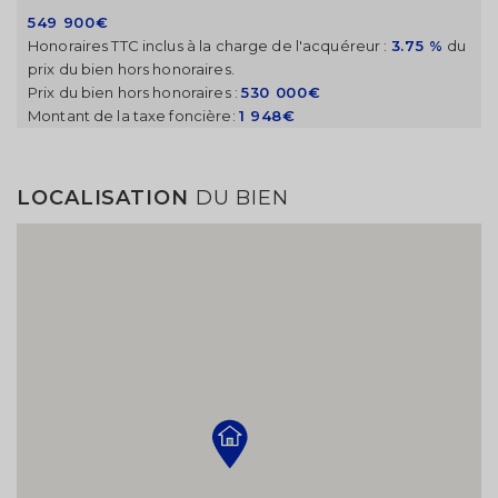
549 900€
Honoraires TTC inclus à la charge de l'acquéreur :
3.75 %
du
prix du bien hors honoraires.
Prix du bien hors honoraires :
530 000€
Montant de la taxe foncière:
1 948€
LOCALISATION
DU BIEN
Modifier votre alerte
Enregistrez votre recherche et entrez dans la salle
d'attente.
Vous serez notifié par email dès l'arrivée d'une
annonce correspondant à vos critères.
Type d'annonce